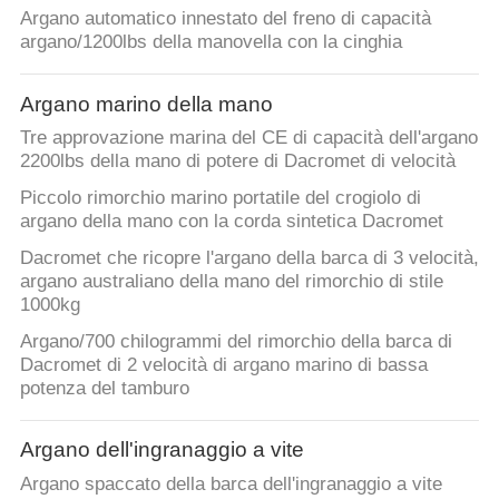
Argano automatico innestato del freno di capacità
CONTROLLO
argano/1200lbs della manovella con la cinghia
DI
Argano marino della mano
QUALITÀ
Tre approvazione marina del CE di capacità dell'argano
2200lbs della mano di potere di Dacromet di velocità
CONTATTACI
Piccolo rimorchio marino portatile del crogiolo di
argano della mano con la corda sintetica Dacromet
RICHIEDA
Dacromet che ricopre l'argano della barca di 3 velocità,
argano australiano della mano del rimorchio di stile
UNA
1000kg
CITAZIONE
Argano/700 chilogrammi del rimorchio della barca di
Dacromet di 2 velocità di argano marino di bassa
potenza del tamburo
MAPPA
DEL
Argano dell'ingranaggio a vite
SITO
Argano spaccato della barca dell'ingranaggio a vite