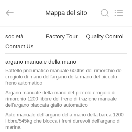
della
mano
fornitore.
Mappa del sito
Copyright
©
2018
-
2025
BENVENUTO
Ningbo
Newart
società
Factory Tour
Quality Control
Power
Machinery
Tools
Contact Us
PRODOTTI
Co.,Ltd..
All
Rights
Reserved.
argano manuale della mano
SU
Battello pneumatico manuale 600lbs del rimorchio del
DI
crogiolo di mano dell'argano della mano del piccolo
freno automatico
NOI
Argano manuale della mano del piccolo crogiolo di
rimorchio 1200 libbre del freno di trazione manuale
GIRO
dell'argano placcata giallo automatico
DELLA
Auto manuale dell'argano della mano della barca 1200
libbre/545kg che blocca i freni durevoli dell'argano di
FABBRICA
marina