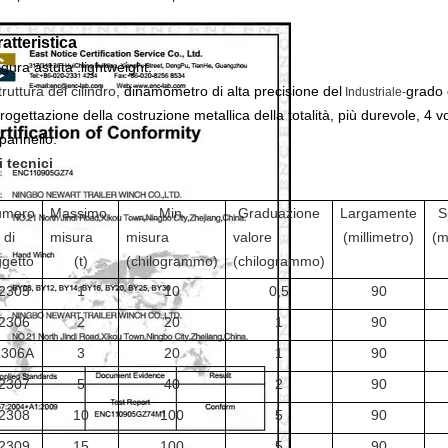
atteristica
igura astuta .lightweight.
truttura del cilindro,
dinamometro di alta precisione del
grado 
Industriale-
rogettazione della costruzione metallica della totalità, più durevole, 4 vo
 pannello.
i tecnici
umero
Massimo.
Min.
Graduazione
Largamente
S
di
misura
misura
valore
(millimetro)
(m
getto
(t)
(chilogrammo)
(chilogrammo)
2305
1
10
0,5
90
2306
2
20
1
90
2306A
3
20
1
90
2307
5
40
2
90
2308
10
100
5
90
2309
15
100
5
90