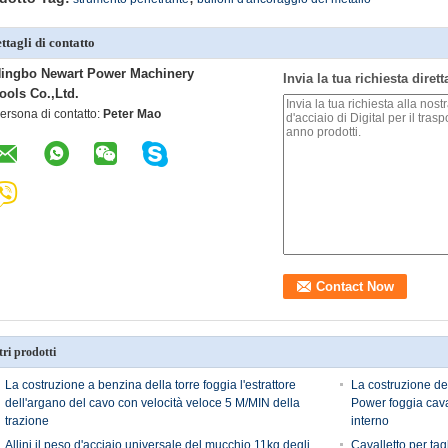
ttagli di contatto
ingbo Newart Power Machinery
Invia la tua richiesta diret
ools Co.,Ltd.
ersona di contatto:
Peter Mao
tri prodotti
La costruzione a benzina della torre foggia l'estrattore
La costruzione del
dell'argano del cavo con velocità veloce 5 M/MIN della
Power foggia caval
trazione
interno
Allini il peso d'acciaio universale del mucchio 11kg degli
Cavalletto per tagl