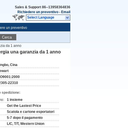
Sales & Support
86--13958364836
Richiedere un preventivo
-
Email
Select Language
ere un preventivo
Cerca
anzia da 1 anno
nergia una garanzia da 1 anno
ingbo, Cina
ewart
SO9001:2000
2305-22310
e spedizione:
mo:
1 insieme
Get the Lastest Price
Scatola e cartone esportatori
5-7 dopo il pagamento
L/C, T/T, Western Union