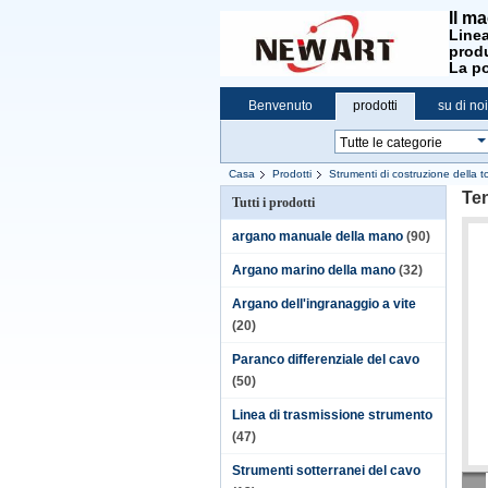
Il ma
Linea
produ
La po
Benvenuto
prodotti
su di noi
Casa
Prodotti
Strumenti di costruzione della t
Ten
Tutti i prodotti
argano manuale della mano
(90)
Argano marino della mano
(32)
Argano dell'ingranaggio a vite
(20)
Paranco differenziale del cavo
(50)
Linea di trasmissione strumento
(47)
Strumenti sotterranei del cavo