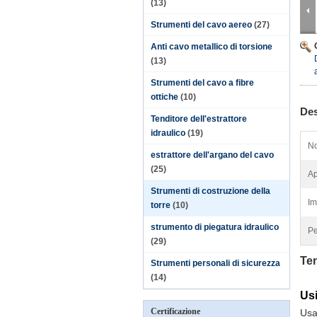
(13)
Strumenti del cavo aereo
(27)
Anti cavo metallico di torsione
(13)
Strumenti del cavo a fibre
ottiche
(10)
Des
Tenditore dell'estrattore
idraulico
(19)
N
estrattore dell'argano del cavo
(25)
Ap
Strumenti di costruzione della
Im
torre
(10)
strumento di piegatura idraulico
Pe
(29)
Ten
Strumenti personali di sicurezza
(14)
Us
Certificazione
Usa