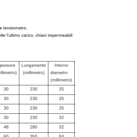
e tensiometro.
lte l'ultimo carico, chiavi impermeabili
pessore
Lungamente
Interno
Peso
illimetro)
(millimetro)
diametro
(chilogrammo)
(millimetro)
30
230
25
2,0
30
230
25
2,0
30
230
25
2,0
30
230
32
3,5
48
280
32
7,0
60
350
50
15,0