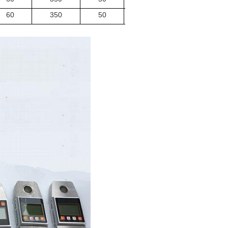
60
350
50
15,0