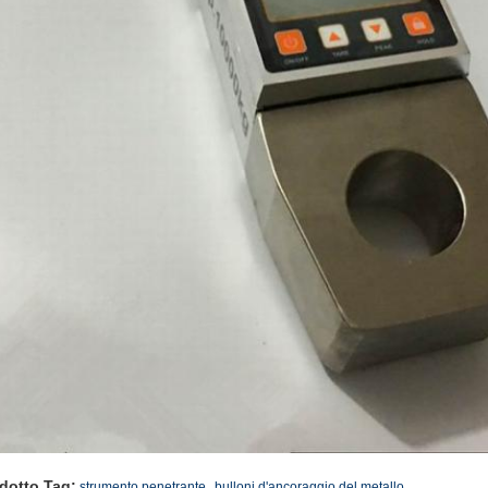
,
dotto Tag:
strumento penetrante
bulloni d'ancoraggio del metallo