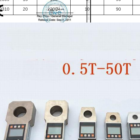
2310
20
200
10
90