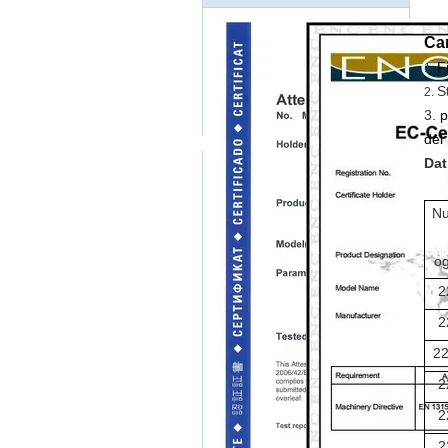
Car
F
1.
S
2.
3.
p
del
Dat
N
og
2
2
2
2
2
2