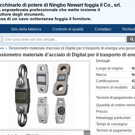
cchinario di potere di Ningbo Newart foggia il Co., srl.
 sopraelevata professionale che mette insieme il
ttore degli strumenti,
sa di un cavo sotterranea foggia il fornitore.
Giro della fabbrica
Controllo di qualità
Contattaci
Richied
Tensiometro materiale d'acciaio di Digital per il trasporto di energia una gar
orre
siometro materiale d'acciaio di Digital per il trasporto di e
Dettagli:
Luogo di origine:
N
Marca:
N
Certificazione:
I
Numero di modello:
2
Termini di pagamento 
Quantità di ordine mini
Prezzo:
Imballaggi particolari:
Tempi di consegna:
Termini di pagamento: