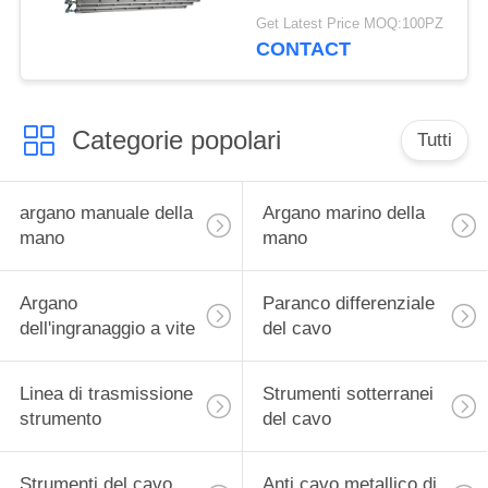
gancio della
Get Latest Price MOQ:100PZ
sospensione della lega
CONTACT
di alluminio
Categorie popolari
Tutti
argano manuale della
Argano marino della
mano
mano
Argano
Paranco differenziale
dell'ingranaggio a vite
del cavo
Linea di trasmissione
Strumenti sotterranei
strumento
del cavo
Strumenti del cavo
Anti cavo metallico di