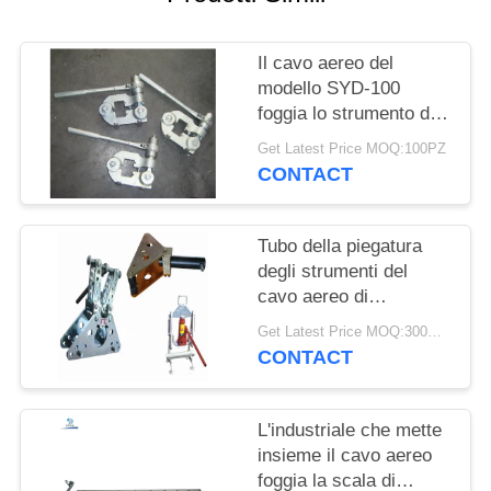
PRIVACY
Il cavo aereo del
POLICY
modello SYD-100
foggia lo strumento di
piegatura di elevata
Get Latest Price MOQ:100PZ
altitudine una garanzia
CONTACT
da 1 anno
Tubo della piegatura
degli strumenti del
cavo aereo di
ingegneria di
Get Latest Price MOQ:300PCS
costruzione che
CONTACT
raddrizza macchina
L'industriale che mette
insieme il cavo aereo
foggia la scala di