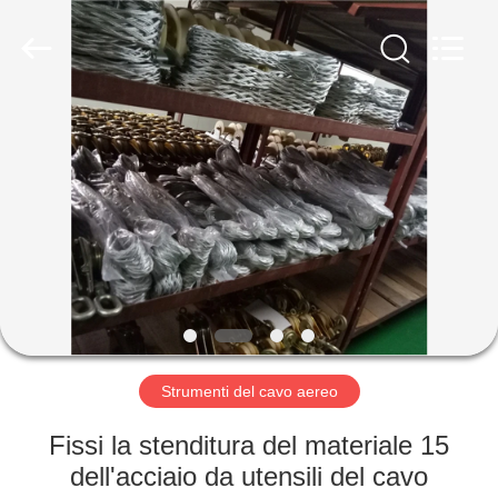
Ningbo
Newart
Power
Machinery
Tools
Co.,Ltd..
All
Rights
BENVENUTO
Reserved.
PRODOTTI
SU
DI
NOI
GIRO
Strumenti del cavo aereo
DELLA
Fissi la stenditura del materiale 15
FABBRICA
dell'acciaio da utensili del cavo