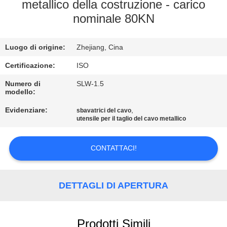
metallico della costruzione - carico
nominale 80KN
CONTROLLO
DI
Luogo di origine:
Zhejiang, Cina
QUALITÀ
Certificazione:
ISO
CONTATTACI
Numero di
SLW-1.5
modello:
Evidenziare:
,
sbavatrici del cavo
RICHIEDA
utensile per il taglio del cavo metallico
UNA
CITAZIONE
CONTATTACI!
MAPPA
DETTAGLI DI APERTURA
DEL
SITO
Prodotti Simili