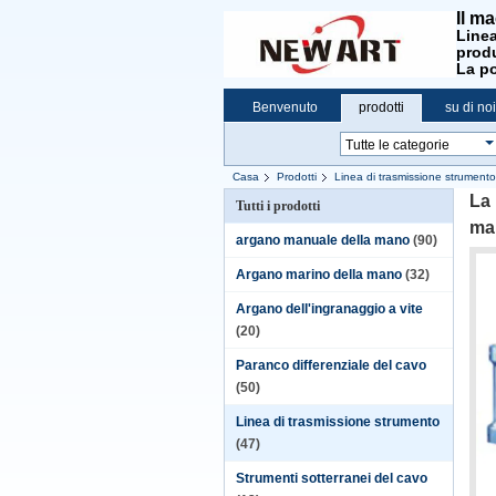
Il ma
Linea
produ
La po
Benvenuto
prodotti
su di noi
Casa
Prodotti
Linea di trasmissione strumento
La 
Tutti i prodotti
ma
argano manuale della mano
(90)
Argano marino della mano
(32)
Argano dell'ingranaggio a vite
(20)
Paranco differenziale del cavo
(50)
Linea di trasmissione strumento
(47)
Strumenti sotterranei del cavo