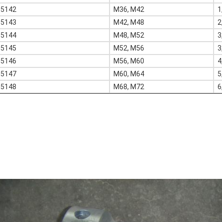
05142
M36, M42
1
05143
M42, M48
2
05144
M48, M52
3
05145
M52, M56
3
05146
M56, M60
4
05147
M60, M64
5
05148
M68, M72
6