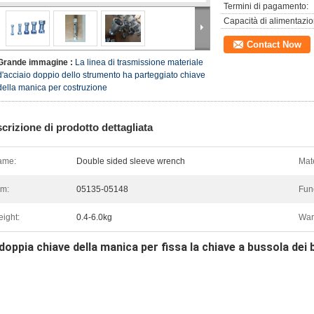
Termini di pagamento:
Capacità di alimentazio
Contact Now
Grande immagine :
La linea di trasmissione materiale
d'acciaio doppio dello strumento ha parteggiato chiave
della manica per costruzione
crizione di prodotto dettagliata
ame:
Double sided sleeve wrench
Mate
em:
05135-05148
Fun
ight:
0.4-6.0kg
War
doppia chiave della manica per fissa la chiave a bussola dei 