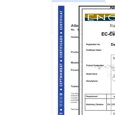
Ap
Ra
pe
Da