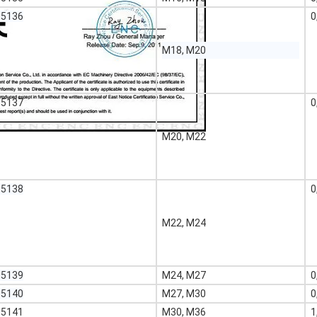
05136
0
M18, M20
05137
0
M20, M22
05138
0
M22, M24
05139
M24, M27
0
05140
M27, M30
0
05141
M30, M36
1