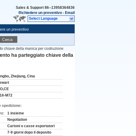
Sales & Support
86--13958364836
Richiedere un preventivo
-
Email
Select Language
ere un preventivo
Cerca
ato chiave della manica per costruzione
mento ha parteggiato chiave della
ingbo, Zhejiang, Cina
ewart
SO,CE
16-M72
e spedizione:
mo:
1 insieme
Negotiation
Cartoni o casse esportatori
7-9 giorni dopo il deposito