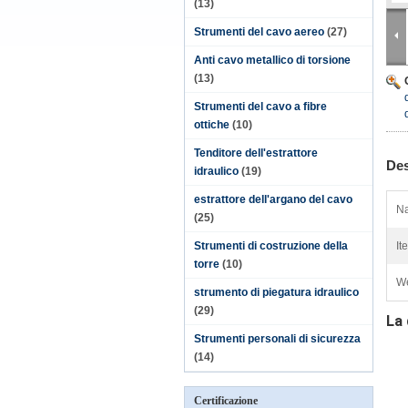
(13)
Strumenti del cavo aereo
(27)
Anti cavo metallico di torsione
(13)
Strumenti del cavo a fibre
ottiche
(10)
Tenditore dell'estrattore
Des
idraulico
(19)
estrattore dell'argano del cavo
N
(25)
Strumenti di costruzione della
It
torre
(10)
We
strumento di piegatura idraulico
(29)
La 
Strumenti personali di sicurezza
(14)
Certificazione