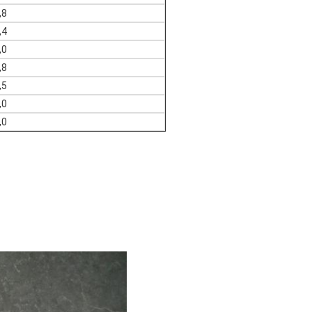
,8
,4
,0
,8
,5
,0
,0