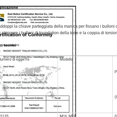
plicazione
ddoppi la chiave parteggiata della manica per fissano i bulloni 
r stringere i bulloni di toundation della torre e la coppia di tors
ti tecnici
Numero di oggetto
Modello
P
(
05135
M16, M18
0