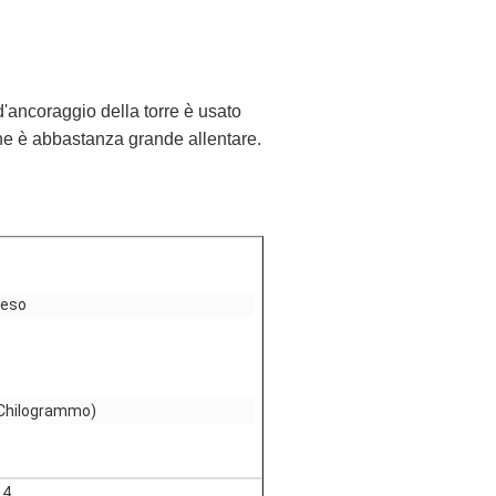
d'ancoraggio della torre
è usato
ione è abbastanza grande allentare.
eso
Chilogrammo)
,4