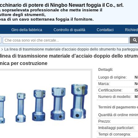
cchinario di potere di Ningbo Newart foggia il Co., srl.
 sopraelevata professionale che mette insieme il
ttore degli strumenti,
sa di un cavo sotterranea foggia il fornitore.
Giro della fabbrica
Controllo di qualità
Contattaci
Richied
La linea di trasmissione materiale d'acciaio doppio dello strumento ha parteggi
linea di trasmissione materiale d'acciaio doppio dello stru
nica per costruzione
Dettagli:
Luogo di origine:
N
Marca:
N
Certificazione:
I
Numero di modello:
M
Termini di pagamento 
Quantità di ordine mini
Prezzo:
Imballaggi particolari:
Tempi di consegna: