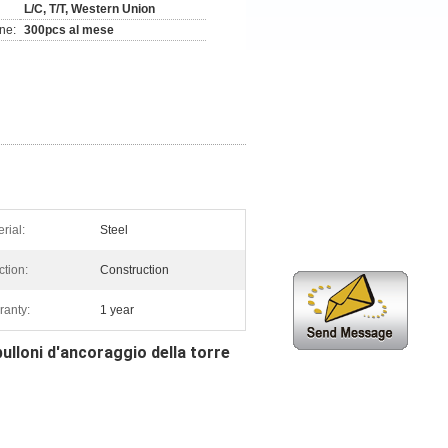
L/C, T/T, Western Union
ne:
300pcs al mese
rial:
Steel
ction:
Construction
ranty:
1 year
bulloni d'ancoraggio della torre