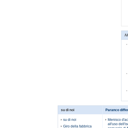
Al
su di noi
Paranco diffe
su di noi
Menisco d'ac
all'uso dell'
Giro della fabbrica