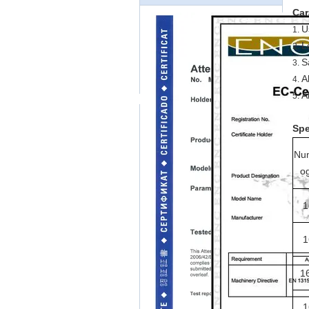
Car
U
1.
L
2.
S
3.
A
4.
A
5.
Spe
Num
o
1
1
1
1