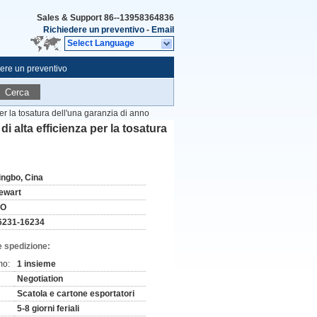
Sales & Support
86--13958364836
Richiedere un preventivo
-
Email
Select Language
ere un preventivo
Cerca
 per la tosatura dell'una garanzia di anno
 di alta efficienza per la tosatura
ingbo, Cina
ewart
SO
6231-16234
e spedizione:
mo:
1 insieme
Negotiation
Scatola e cartone esportatori
5-8 giorni feriali