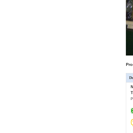
Pro
De
N
T
P