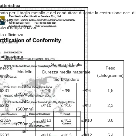
atteristica
sato per il taglio metallo e del conduttore durante la costruzione ecc. di
eggero
alvi il tempo e lavori
lta efficienza
lta qualità
cificazione
Gamma di taglio
ero di
Peso
Modello
Durezza media materiale
ggetto
(chilogrammi)
morbida duro
18"
6231
≤Φ8
≤Φ8
≤Φ6
1,5
(450mm)
24"
6232
≤Φ10
≤Φ10
≤Φ8
2,3
(600mm)
30"
6232A
≤Φ13
≤Φ11
≤Φ10
3,8
(750mm)
36"
6233
≤Φ16
≤Φ13
≤Φ12
5,4