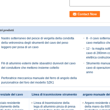
tri prodotti
Nastro sotterraneo del pesce di vergella della condotta
8 - il cavo sotter
della vetroresina degli strumenti del cavo del peso
cavo metallico che
leggero per posa di un cavo
12 - la maglia sot
cavo di 280mm colp
elettrica costruzi
Fili di alluminio esterni delle sbavatrici durevoli del cavo
Strumento manuale 
del conduttore che mettono insieme coltello
cavo di operazion
anno
Perforatrice meccanica manuale del ferro di angolo della
punzonatrice del foro del modello SZK1
renziale del cavo
Linea di trasmissione strumento
argano manuale de
ciaio resistente
Linea di trasmissione della
Argano resistente 
isolamento della
lega di alluminio pinza di presa
della mano da 600 