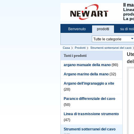
Il ma
Linea
produ
La po
Benvenuto
prodotti
su di noi
Casa
Prodotti
Strumenti sotterranei del cavo
Ute
Tutti i prodotti
del
argano manuale della mano
(90)
Argano marino della mano
(32)
Argano dell'ingranaggio a vite
(20)
Paranco differenziale del cavo
(50)
Linea di trasmissione strumento
(47)
Strumenti sotterranei del cavo