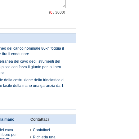
(
0
/ 3000)
raneo del carico nominale 80kn foggia il
 tira il conduttore
terranea del cavo degli strumenti del
isce con forza il giunto per la linea
one
della costruzione della trinciatrice di
e facile della mano una garanzia da 1
lla mano
Contattaci
del cavo
Contattaci
libbre per
Richieda una