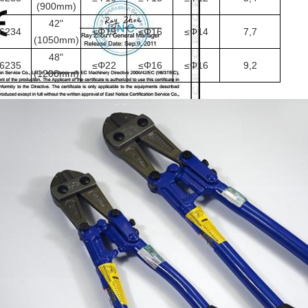
(900mm)
42"
6234
≤Φ19
≤Φ16
≤Φ14
7,7
(1050mm)
48"
6235
≤Φ22
≤Φ16
≤Φ16
9,2
(1200mm)