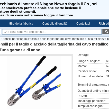
cchinario di potere di Ningbo Newart foggia il Co., srl.
 sopraelevata professionale che mette insieme il
ttore degli strumenti,
sa di un cavo sotterranea foggia il fornitore.
Giro della fabbrica
Controllo di qualità
Contattaci
Richied
Utensili per il taglio d'acciaio della taglierina del cavo metallico di alta efficienza
nsili per il taglio d'acciaio della taglierina del cavo metallico
l'una garanzia di anno
Dettagli:
Luogo di origine:
N
Marca:
N
Certificazione:
I
Numero di modello:
1
Termini di pagamento 
Quantità di ordine mini
Prezzo:
Imballaggi particolari:
Tempi di consegna: