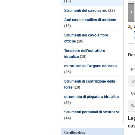
(13)
Strumenti del cavo aereo
(27)
Anti cavo metallico di torsione
(13)
Strumenti del cavo a fibre
ottiche
(10)
Tenditore dell'estrattore
Des
idraulico
(19)
estrattore dell'argano del cavo
Pr
(25)
Strumenti di costruzione della
Ty
torre
(10)
Us
strumento di piegatura idraulico
(29)
Wa
Strumenti personali di sicurezza
Leg
(14)
cav
Certificazione