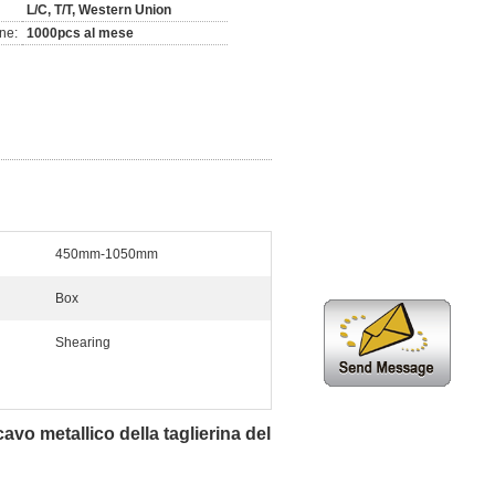
L/C, T/T, Western Union
ne:
1000pcs al mese
450mm-1050mm
Box
Shearing
avo metallico della taglierina del