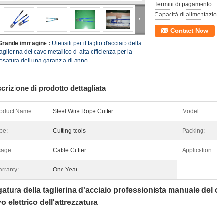
Termini di pagamento:
Capacità di alimentazio
Contact Now
Grande immagine :
Utensili per il taglio d'acciaio della
taglierina del cavo metallico di alta efficienza per la
tosatura dell'una garanzia di anno
crizione di prodotto dettagliata
oduct Name:
Steel Wire Rope Cutter
Model:
pe:
Cutting tools
Packing:
age:
Cable Cutter
Application:
rranty:
One Year
atura della taglierina d'acciaio professionista manuale del c
o elettrico dell'attrezzatura