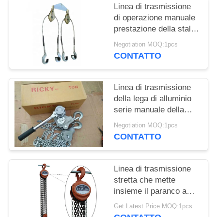
Linea di trasmissione
di operazione manuale
prestazione della stalla
del sollevatore dei
Negotiation MOQ:1pcs
conduttori
CONTATTO
impacchettata
strumento
Linea di trasmissione
della lega di alluminio
serie manuale della
maniglia dello
Negotiation MOQ:1pcs
strumento che solleva
CONTATTO
paranco a catena
elettrico
Linea di trasmissione
stretta che mette
insieme il paranco a
catena d'acciaio del
Get Latest Price MOQ:1pcs
manuale del cavo