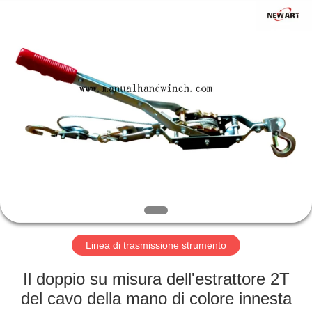
della
mano
fornitore.
Copyright
©
2018
-
2020
BENVENUTO
manualhandwinch.com.
All
Rights
Reserved.
PRODOTTI
SU
DI
NOI
GIRO
Linea di trasmissione strumento
DELLA
Il doppio su misura dell'estrattore 2T
FABBRICA
del cavo della mano di colore innesta