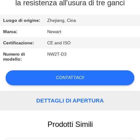
la resistenza all'usura di tre ganci
CONTROLLO
Luogo di origine:
Zhejiang, Cina
DI
QUALITÀ
Marca:
Newart
Certificazione:
CE and ISO
CONTATTACI
Numero di
NW2T-D3
modello:
RICHIEDA
CONTATTACI!
UNA
CITAZIONE
DETTAGLI DI APERTURA
Prodotti Simili